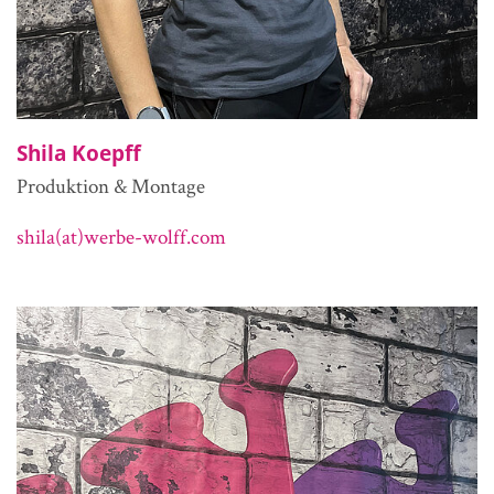
Shila Koepff
Produktion & Montage
shila(at)werbe-wolff.com